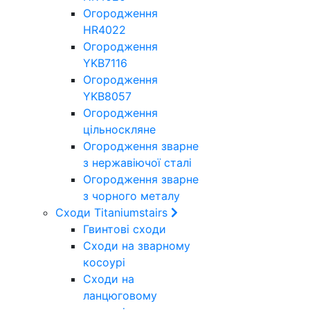
Огородження
HR4022
Огородження
YKB7116
Огородження
YKB8057
Огородження
цільноскляне
Огородження зварне
з нержавіючої сталі
Огородження зварне
з чорного металу
Сходи Titaniumstairs
Гвинтові сходи
Cходи на зварному
косоурі
Сходи на
ланцюговому