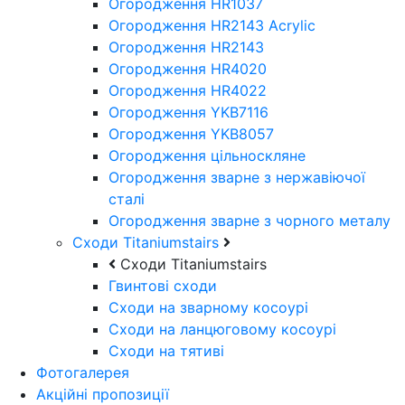
Огородження HR1037
Огородження HR2143 Acrylic
Огородження HR2143
Огородження HR4020
Огородження HR4022
Огородження YKB7116
Огородження YKB8057
Огородження цільноскляне
Огородження зварне з нержавіючої
сталі
Огородження зварне з чорного металу
Сходи Titaniumstairs
Сходи Titaniumstairs
Гвинтові сходи
Cходи на зварному косоурі
Сходи на ланцюговому косоурі
Cходи на тятиві
Фотогалерея
Акційні пропозиції