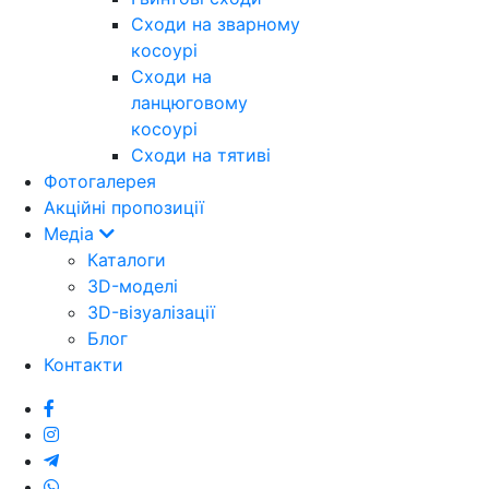
Cходи на зварному
косоурі
Сходи на
ланцюговому
косоурі
Cходи на тятиві
Фотогалерея
Акційні пропозиції
Медіа
Каталоги
3D-моделі
3D-візуалізації
Блог
Контакти