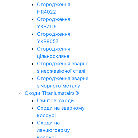
Огородження
HR4022
Огородження
YKB7116
Огородження
YKB8057
Огородження
цільноскляне
Огородження зварне
з нержавіючої сталі
Огородження зварне
з чорного металу
Сходи Titaniumstairs
Гвинтові сходи
Cходи на зварному
косоурі
Сходи на
ланцюговому
косоурі