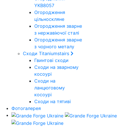
YKB8057
Огородження
цільноскляне
Огородження зварне
з нержавіючої сталі
Огородження зварне
з чорного металу
Сходи Titaniumstairs
Гвинтові сходи
Cходи на зварному
косоурі
Сходи на
ланцюговому
косоурі
Cходи на тятиві
Фотогалерея