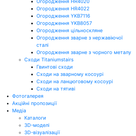
Огородження HR4020
Огородження HR4022
Огородження YKB7116
Огородження YKB8057
Огородження цільноскляне
Огородження зварне з нержавіючої
сталі
Огородження зварне з чорного металу
Сходи Titaniumstairs
Гвинтові сходи
Cходи на зварному косоурі
Сходи на ланцюговому косоурі
Cходи на тятиві
Фотогалерея
Акційні пропозиції
Медіа
Каталоги
3D-моделі
3D-візуалізації