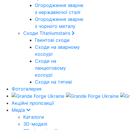
Огородження зварне
з нержавіючої сталі
Огородження зварне
з чорного металу
Сходи Titaniumstairs
Гвинтові сходи
Cходи на зварному
косоурі
Сходи на
ланцюговому
косоурі
Cходи на тятиві
Фотогалерея
Акційні пропозиції
Медіа
Каталоги
3D-моделі