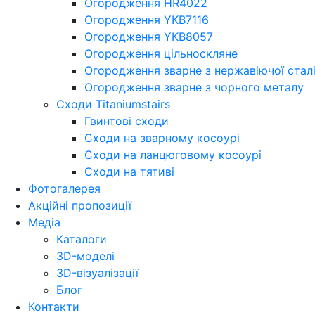
Огородження HR4022
Огородження YKB7116
Огородження YKB8057
Огородження цільноскляне
Огородження зварне з нержавіючої стал
Огородження зварне з чорного металу
Сходи Titaniumstairs
Гвинтові сходи
Cходи на зварному косоурі
Сходи на ланцюговому косоурі
Cходи на тятиві
Фотогалерея
Акційні пропозиції
Медіа
Каталоги
3D-моделі
3D-візуалізації
Блог
Контакти