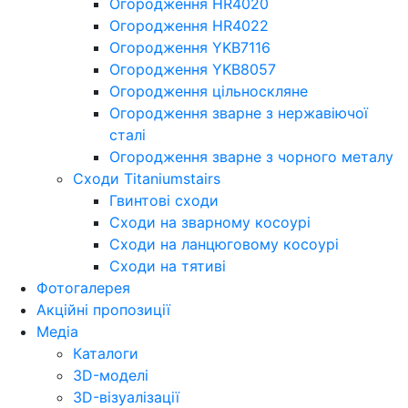
Огородження HR4020
Огородження HR4022
Огородження YKB7116
Огородження YKB8057
Огородження цільноскляне
Огородження зварне з нержавіючої
сталі
Огородження зварне з чорного металу
Сходи Titaniumstairs
Гвинтові сходи
Cходи на зварному косоурі
Сходи на ланцюговому косоурі
Cходи на тятиві
Фотогалерея
Акційні пропозиції
Медіа
Каталоги
3D-моделі
3D-візуалізації