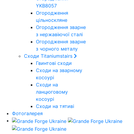
YKB8057
Огородження
цільноскляне
Огородження зварне
з нержавіючої сталі
Огородження зварне
з чорного металу
Сходи Titaniumstairs
Гвинтові сходи
Cходи на зварному
косоурі
Сходи на
ланцюговому
косоурі
Cходи на тятиві
Фотогалерея