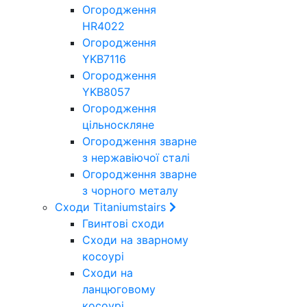
Огородження
HR4022
Огородження
YKB7116
Огородження
YKB8057
Огородження
цільноскляне
Огородження зварне
з нержавіючої сталі
Огородження зварне
з чорного металу
Сходи Titaniumstairs
Гвинтові сходи
Cходи на зварному
косоурі
Сходи на
ланцюговому
косоурі