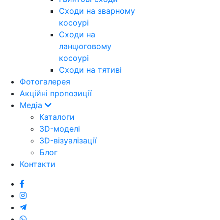
Cходи на зварному
косоурі
Сходи на
ланцюговому
косоурі
Cходи на тятиві
Фотогалерея
Акційні пропозиції
Медіа
Каталоги
3D-моделі
3D-візуалізації
Блог
Контакти