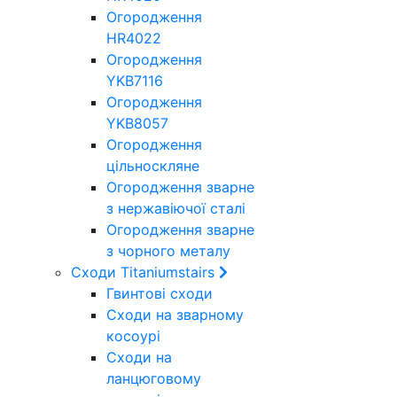
Огородження
HR4022
Огородження
YKB7116
Огородження
YKB8057
Огородження
цільноскляне
Огородження зварне
з нержавіючої сталі
Огородження зварне
з чорного металу
Сходи Titaniumstairs
Гвинтові сходи
Cходи на зварному
косоурі
Сходи на
ланцюговому