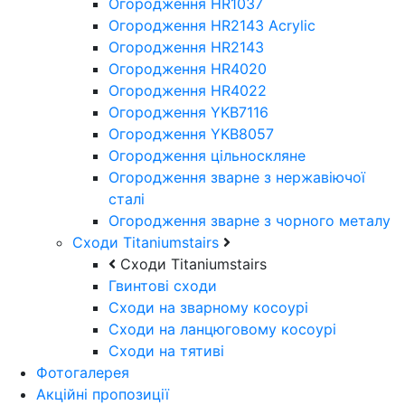
Огородження HR1037
Огородження HR2143 Acrylic
Огородження HR2143
Огородження HR4020
Огородження HR4022
Огородження YKB7116
Огородження YKB8057
Огородження цільноскляне
Огородження зварне з нержавіючої
сталі
Огородження зварне з чорного металу
Сходи Titaniumstairs
Сходи Titaniumstairs
Гвинтові сходи
Cходи на зварному косоурі
Сходи на ланцюговому косоурі
Cходи на тятиві
Фотогалерея
Акційні пропозиції