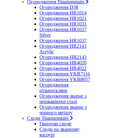
Огородження Titaniumstairs
Огородження D38
Огородження HR1014
Огородження HR1021
Огородження HR1031
Огородження HR1037
Silver
Огородження HR1037
Огородження HR2143
Acrylic
Огородження HR2143
Огородження HR4020
Огородження HR4022
Огородження YKB7116
Огородження YKB8057
Огородження
цільноскляне
Огородження зварне з
нержавіючої сталі
Огородження зварне з
чорного металу
Сходи Titaniumstairs
Гвинтові сходи
Cходи на зварному
косоурі