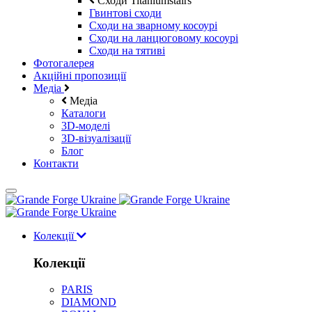
Сходи Titaniumstairs
Гвинтові сходи
Cходи на зварному косоурі
Сходи на ланцюговому косоурі
Cходи на тятиві
Фотогалерея
Акційні пропозиції
Медіа
Медіа
Каталоги
3D-моделі
3D-візуалізації
Блог
Контакти
Колекції
Колекції
PARIS
DIAMOND