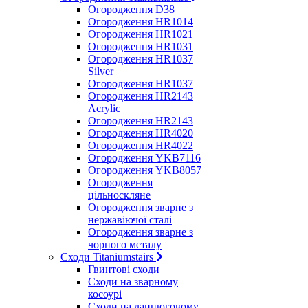
Огородження D38
Огородження HR1014
Огородження HR1021
Огородження HR1031
Огородження HR1037
Silver
Огородження HR1037
Огородження HR2143
Acrylic
Огородження HR2143
Огородження HR4020
Огородження HR4022
Огородження YKB7116
Огородження YKB8057
Огородження
цільноскляне
Огородження зварне з
нержавіючої сталі
Огородження зварне з
чорного металу
Сходи Titaniumstairs
Гвинтові сходи
Cходи на зварному
косоурі
Сходи на ланцюговому