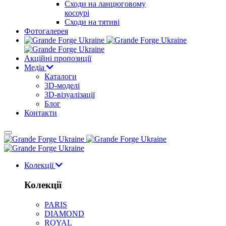
Сходи на ланцюговому
косоурі
Cходи на тятиві
Фотогалерея
Акційні пропозиції
Медіа
Каталоги
3D-моделі
3D-візуалізації
Блог
Контакти
Колекції
Колекції
PARIS
DIAMOND
ROYAL