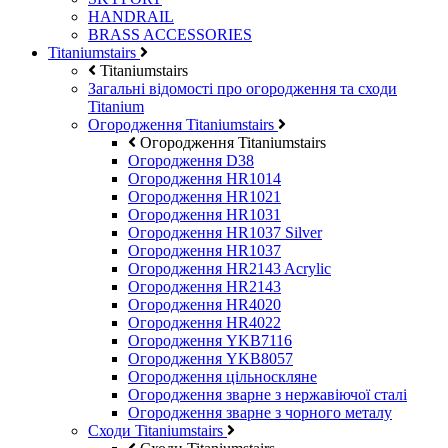
HANDRAIL
BRASS ACCESSORIES
Titaniumstairs
Titaniumstairs
Загальні відомості про огородження та сходи
Titanium
Огородження Titaniumstairs
Огородження Titaniumstairs
Огородження D38
Огородження HR1014
Огородження HR1021
Огородження HR1031
Огородження HR1037 Silver
Огородження HR1037
Огородження HR2143 Acrylic
Огородження HR2143
Огородження HR4020
Огородження HR4022
Огородження YKB7116
Огородження YKB8057
Огородження цільноскляне
Огородження зварне з нержавіючої сталі
Огородження зварне з чорного металу
Сходи Titaniumstairs