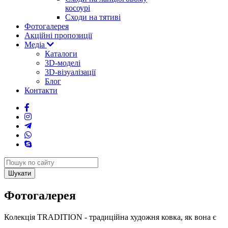
косоурі
Cходи на тятиві
Фотогалерея
Акційні пропозиції
Медіа
Каталоги
3D-моделі
3D-візуалізації
Блог
Контакти
Шукати
Фотогалерея
Колекція TRADITION - традиційна художня ковка, як вона є