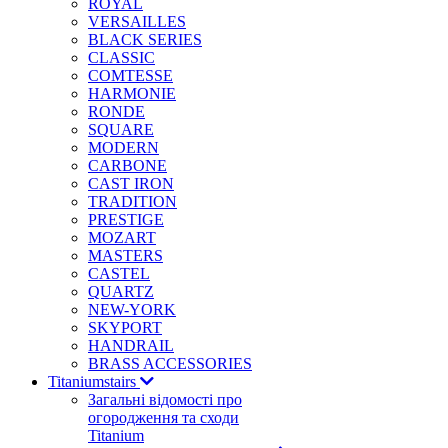
ROYAL
VERSAILLES
BLACK SERIES
CLASSIC
COMTESSE
HARMONIE
RONDE
SQUARE
MODERN
CARBONE
CAST IRON
TRADITION
PRESTIGE
MOZART
MASTERS
CASTEL
QUARTZ
NEW-YORK
SKYPORT
HANDRAIL
BRASS ACCESSORIES
Titaniumstairs
Загальні відомості про
огородження та сходи
Titanium