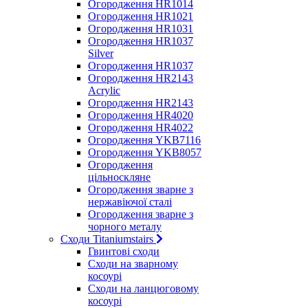
Огородження HR1014
Огородження HR1021
Огородження HR1031
Огородження HR1037
Silver
Огородження HR1037
Огородження HR2143
Acrylic
Огородження HR2143
Огородження HR4020
Огородження HR4022
Огородження YKB7116
Огородження YKB8057
Огородження
цільноскляне
Огородження зварне з
нержавіючої сталі
Огородження зварне з
чорного металу
Сходи Titaniumstairs
Гвинтові сходи
Cходи на зварному
косоурі
Сходи на ланцюговому
косоурі