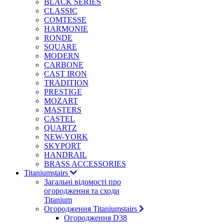
BLACK SERIES
CLASSIC
COMTESSE
HARMONIE
RONDE
SQUARE
MODERN
CARBONE
CAST IRON
TRADITION
PRESTIGE
MOZART
MASTERS
CASTEL
QUARTZ
NEW-YORK
SKYPORT
HANDRAIL
BRASS ACCESSORIES
Titaniumstairs
Загальні відомості про
огородження та сходи
Titanium
Огородження Titaniumstairs
Огородження D38