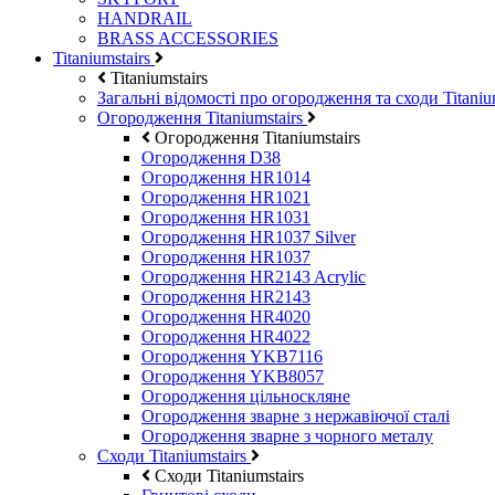
HANDRAIL
BRASS ACCESSORIES
Titaniumstairs
Titaniumstairs
Загальні відомості про огородження та сходи Titani
Огородження Titaniumstairs
Огородження Titaniumstairs
Огородження D38
Огородження HR1014
Огородження HR1021
Огородження HR1031
Огородження HR1037 Silver
Огородження HR1037
Огородження HR2143 Acrylic
Огородження HR2143
Огородження HR4020
Огородження HR4022
Огородження YKB7116
Огородження YKB8057
Огородження цільноскляне
Огородження зварне з нержавіючої сталі
Огородження зварне з чорного металу
Сходи Titaniumstairs
Сходи Titaniumstairs