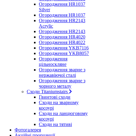
Огородження HR1037
Silver
Огородження HR1037
Огородження HR2143
Acrylic
Огородження HR2143
Огородження HR4020
Огородження HR4022
Огородження YKB7116
Огородження YKB8057
Огородження
цільноскляне
Огородження зварне з
нержавіючої сталі
Огородження зварне з
чорного металу
Сходи Titaniumstairs
Гвинтові сходи
Cходи на зварному
косоурі
Сходи на ланцюговому
косоурі
Cходи на тятиві
Фотогалерея
Акційні пропозиції