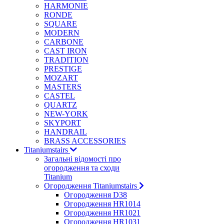
HARMONIE
RONDE
SQUARE
MODERN
CARBONE
CAST IRON
TRADITION
PRESTIGE
MOZART
MASTERS
CASTEL
QUARTZ
NEW-YORK
SKYPORT
HANDRAIL
BRASS ACCESSORIES
Titaniumstairs
Загальні відомості про
огородження та сходи
Titanium
Огородження Titaniumstairs
Огородження D38
Огородження HR1014
Огородження HR1021
Огородження HR1031