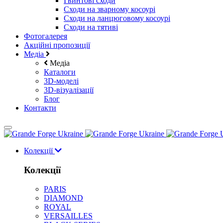
Гвинтові сходи
Cходи на зварному косоурі
Сходи на ланцюговому косоурі
Cходи на тятиві
Фотогалерея
Акційні пропозиції
Медіа
Медіа
Каталоги
3D-моделі
3D-візуалізації
Блог
Контакти
Колекції
Колекції
PARIS
DIAMOND
ROYAL
VERSAILLES