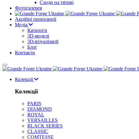
Cходи на тятиві
Фотогалерея
Акційні пропозиції
Медіа
Каталоги
3D-моделі
3D-візуалізації
Блог
Контакти
Колекції
Колекції
PARIS
DIAMOND
ROYAL
VERSAILLES
BLACK SERIES
CLASSIC
COMTESSE