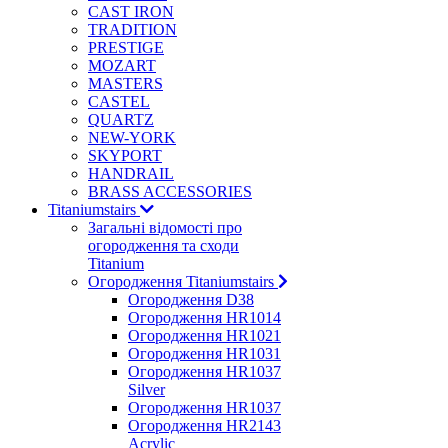
CAST IRON
TRADITION
PRESTIGE
MOZART
MASTERS
CASTEL
QUARTZ
NEW-YORK
SKYPORT
HANDRAIL
BRASS ACCESSORIES
Titaniumstairs
Загальні відомості про
огородження та сходи
Titanium
Огородження Titaniumstairs
Огородження D38
Огородження HR1014
Огородження HR1021
Огородження HR1031
Огородження HR1037
Silver
Огородження HR1037
Огородження HR2143
Acrylic