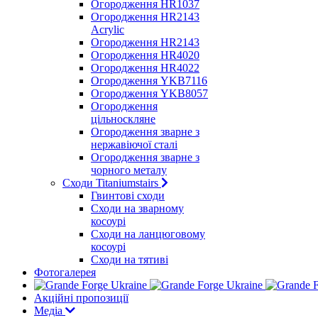
Огородження HR1037
Огородження HR2143
Acrylic
Огородження HR2143
Огородження HR4020
Огородження HR4022
Огородження YKB7116
Огородження YKB8057
Огородження
цільноскляне
Огородження зварне з
нержавіючої сталі
Огородження зварне з
чорного металу
Сходи Titaniumstairs
Гвинтові сходи
Cходи на зварному
косоурі
Сходи на ланцюговому
косоурі
Cходи на тятиві
Фотогалерея
Акційні пропозиції
Медіа