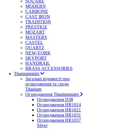
SQUARE
MODERN
CARBONE
CAST IRON
TRADITION
PRESTIGE
MOZART
MASTERS
CASTEL
QUARTZ
NEW-YORK
SKYPORT
HANDRAIL
BRASS ACCESSORIES
Titaniumstairs
Загальні відомості про
огородження та сходи
Titanium
Огородження Titaniumstairs
Огородження D38
Огородження HR1014
Огородження HR1021
Огородження HR1031
Огородження HR1037
Silver