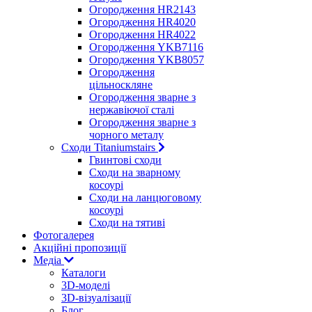
Огородження HR2143
Огородження HR4020
Огородження HR4022
Огородження YKB7116
Огородження YKB8057
Огородження
цільноскляне
Огородження зварне з
нержавіючої сталі
Огородження зварне з
чорного металу
Сходи Titaniumstairs
Гвинтові сходи
Cходи на зварному
косоурі
Сходи на ланцюговому
косоурі
Cходи на тятиві
Фотогалерея
Акційні пропозиції
Медіа
Каталоги
3D-моделі
3D-візуалізації
Блог