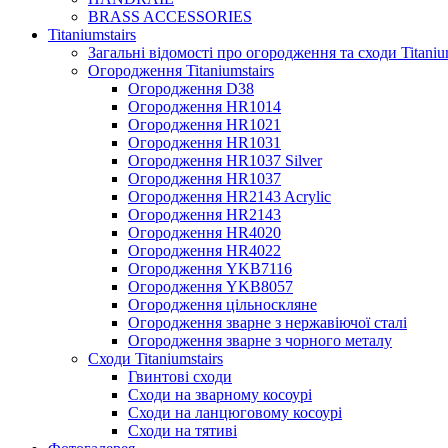
BRASS ACCESSORIES
Titaniumstairs
Загальні відомості про огородження та сходи Titani
Огородження Titaniumstairs
Огородження D38
Огородження HR1014
Огородження HR1021
Огородження HR1031
Огородження HR1037 Silver
Огородження HR1037
Огородження HR2143 Acrylic
Огородження HR2143
Огородження HR4020
Огородження HR4022
Огородження YKB7116
Огородження YKB8057
Огородження цільноскляне
Огородження зварне з нержавіючої сталі
Огородження зварне з чорного металу
Сходи Titaniumstairs
Гвинтові сходи
Cходи на зварному косоурі
Сходи на ланцюговому косоурі
Cходи на тятиві