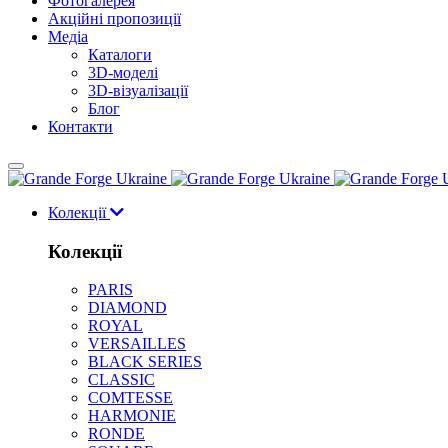
Фотогалерея
Акційні пропозиції
Медіа
Каталоги
3D-моделі
3D-візуалізації
Блог
Контакти
Колекції
Колекції
PARIS
DIAMOND
ROYAL
VERSAILLES
BLACK SERIES
CLASSIC
COMTESSE
HARMONIE
RONDE