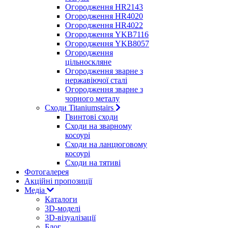
Огородження HR2143
Огородження HR4020
Огородження HR4022
Огородження YKB7116
Огородження YKB8057
Огородження
цільноскляне
Огородження зварне з
нержавіючої сталі
Огородження зварне з
чорного металу
Сходи Titaniumstairs
Гвинтові сходи
Cходи на зварному
косоурі
Сходи на ланцюговому
косоурі
Cходи на тятиві
Фотогалерея
Акційні пропозиції
Медіа
Каталоги
3D-моделі
3D-візуалізації
Блог