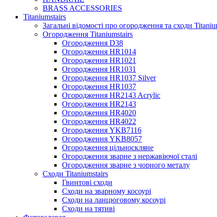
BRASS ACCESSORIES
Titaniumstairs
Загальні відомості про огородження та сходи Titani
Огородження Titaniumstairs
Огородження D38
Огородження HR1014
Огородження HR1021
Огородження HR1031
Огородження HR1037 Silver
Огородження HR1037
Огородження HR2143 Acrylic
Огородження HR2143
Огородження HR4020
Огородження HR4022
Огородження YKB7116
Огородження YKB8057
Огородження цільноскляне
Огородження зварне з нержавіючої сталі
Огородження зварне з чорного металу
Сходи Titaniumstairs
Гвинтові сходи
Cходи на зварному косоурі
Сходи на ланцюговому косоурі
Cходи на тятиві