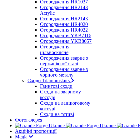
Огородження HR1037
Огородження HR2143
Acrylic
Огородження HR2143
Огородження HR4020
Огородження HR4022
Огородження YKB7116
Огородження YKB8057
Огородження
цільноскляне
Огородження зварне з
нержавіючої сталі
Огородження зварне з
чорного металу
Сходи Titaniumstairs
Гвинтові сходи
Cходи на зварному
косоурі
Сходи на ланцюговому
косоурі
Cходи на тятиві
Фотогалерея
Акційні пропозиції
Медіа