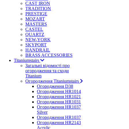
CAST IRON
TRADITION
PRESTIGE
MOZART
MASTERS
CASTEL
QUARTZ
NEW-YORK
SKYPORT
HANDRAIL
BRASS ACCESSORIES
Titaniumstairs
Загальні відомості про
огородження та сходи
Titanium
Огородження Titaniumstairs
Огородження D38
Огородження HR1014
Огородження HR1021
Огородження HR1031
Огородження HR1037
Silver
Огородження HR1037
Огородження HR2143
Acrylic