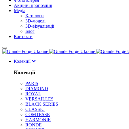
Фотогалерея
Акційні пропозиції
Медіа
Каталоги
3D-моделі
3D-візуалізації
Блог
Контакти
Колекції
Колекції
PARIS
DIAMOND
ROYAL
VERSAILLES
BLACK SERIES
CLASSIC
COMTESSE
HARMONIE
RONDE