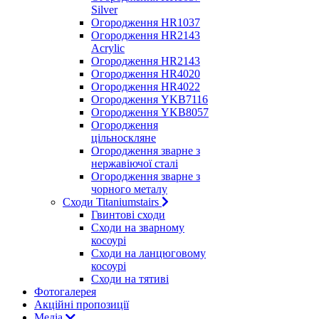
Silver
Огородження HR1037
Огородження HR2143
Acrylic
Огородження HR2143
Огородження HR4020
Огородження HR4022
Огородження YKB7116
Огородження YKB8057
Огородження
цільноскляне
Огородження зварне з
нержавіючої сталі
Огородження зварне з
чорного металу
Сходи Titaniumstairs
Гвинтові сходи
Cходи на зварному
косоурі
Сходи на ланцюговому
косоурі
Cходи на тятиві
Фотогалерея
Акційні пропозиції
Медіа