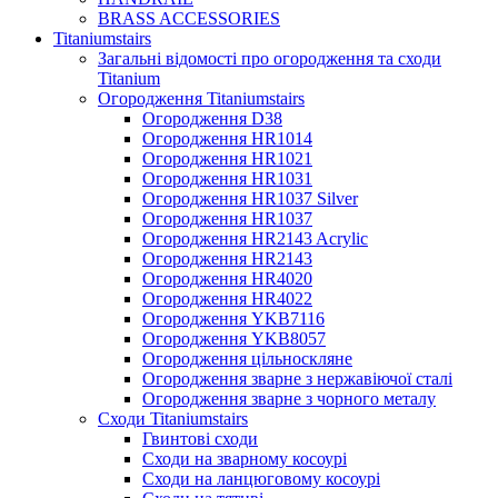
BRASS ACCESSORIES
Titaniumstairs
Загальні відомості про огородження та сходи
Titanium
Огородження Titaniumstairs
Огородження D38
Огородження HR1014
Огородження HR1021
Огородження HR1031
Огородження HR1037 Silver
Огородження HR1037
Огородження HR2143 Acrylic
Огородження HR2143
Огородження HR4020
Огородження HR4022
Огородження YKB7116
Огородження YKB8057
Огородження цільноскляне
Огородження зварне з нержавіючої сталі
Огородження зварне з чорного металу
Сходи Titaniumstairs
Гвинтові сходи
Cходи на зварному косоурі
Сходи на ланцюговому косоурі