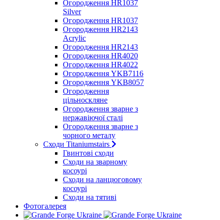
Огородження HR1037
Silver
Огородження HR1037
Огородження HR2143
Acrylic
Огородження HR2143
Огородження HR4020
Огородження HR4022
Огородження YKB7116
Огородження YKB8057
Огородження
цільноскляне
Огородження зварне з
нержавіючої сталі
Огородження зварне з
чорного металу
Сходи Titaniumstairs
Гвинтові сходи
Cходи на зварному
косоурі
Сходи на ланцюговому
косоурі
Cходи на тятиві
Фотогалерея