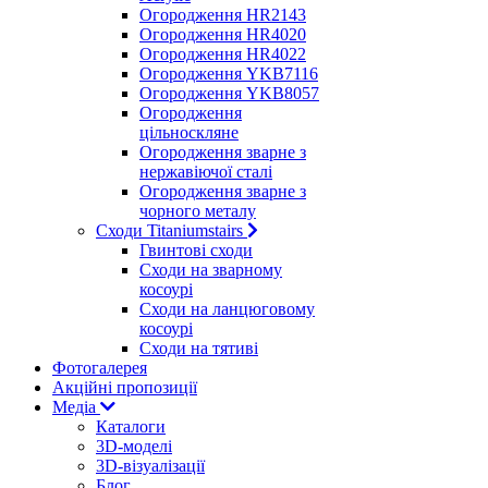
Огородження HR2143
Огородження HR4020
Огородження HR4022
Огородження YKB7116
Огородження YKB8057
Огородження
цільноскляне
Огородження зварне з
нержавіючої сталі
Огородження зварне з
чорного металу
Сходи Titaniumstairs
Гвинтові сходи
Cходи на зварному
косоурі
Сходи на ланцюговому
косоурі
Cходи на тятиві
Фотогалерея
Акційні пропозиції
Медіа
Каталоги
3D-моделі
3D-візуалізації
Блог