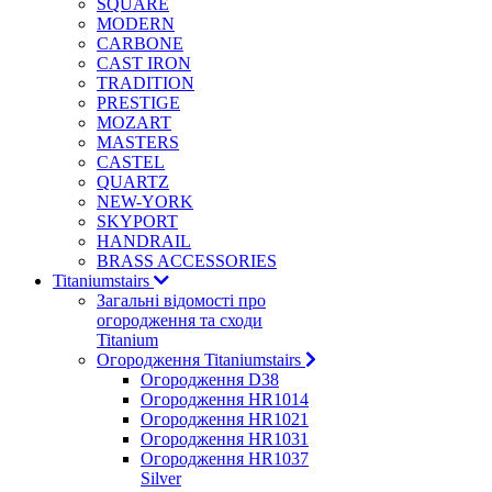
SQUARE
MODERN
CARBONE
CAST IRON
TRADITION
PRESTIGE
MOZART
MASTERS
CASTEL
QUARTZ
NEW-YORK
SKYPORT
HANDRAIL
BRASS ACCESSORIES
Titaniumstairs
Загальні відомості про
огородження та сходи
Titanium
Огородження Titaniumstairs
Огородження D38
Огородження HR1014
Огородження HR1021
Огородження HR1031
Огородження HR1037
Silver