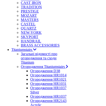
CAST IRON
TRADITION
PRESTIGE
MOZART
MASTERS
CASTEL
QUARTZ
NEW-YORK
SKYPORT
HANDRAIL
BRASS ACCESSORIES
Titaniumstairs
Загальні відомості про
огородження та сходи
Titanium
Огородження Titaniumstairs
Огородження D38
Огородження HR1014
Огородження HR1021
Огородження HR1031
Огородження HR1037
Silver
Огородження HR1037
Огородження HR2143
Acrylic