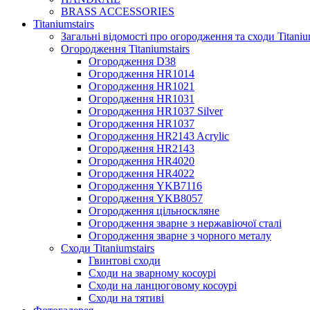
BRASS ACCESSORIES
Titaniumstairs
Загальні відомості про огородження та сходи Titani
Огородження Titaniumstairs
Огородження D38
Огородження HR1014
Огородження HR1021
Огородження HR1031
Огородження HR1037 Silver
Огородження HR1037
Огородження HR2143 Acrylic
Огородження HR2143
Огородження HR4020
Огородження HR4022
Огородження YKB7116
Огородження YKB8057
Огородження цільноскляне
Огородження зварне з нержавіючої сталі
Огородження зварне з чорного металу
Сходи Titaniumstairs
Гвинтові сходи
Cходи на зварному косоурі
Сходи на ланцюговому косоурі
Cходи на тятиві