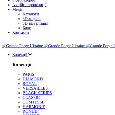
Фотогалерея
Акційні пропозиції
Медіа
Каталоги
3D-моделі
3D-візуалізації
Блог
Контакти
Колекції
Колекції
PARIS
DIAMOND
ROYAL
VERSAILLES
BLACK SERIES
CLASSIC
COMTESSE
HARMONIE
RONDE